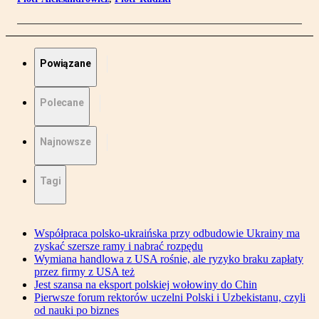
Powiązane
Polecane
Najnowsze
Tagi
Współpraca polsko-ukraińska przy odbudowie Ukrainy ma
zyskać szersze ramy i nabrać rozpędu
Wymiana handlowa z USA rośnie, ale ryzyko braku zapłaty
przez firmy z USA też
Jest szansa na eksport polskiej wołowiny do Chin
Pierwsze forum rektorów uczelni Polski i Uzbekistanu, czyli
od nauki po biznes