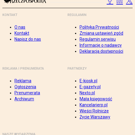
KONTAKT
REGULAMIN
O nas
Polityka Prywatności
Kontakt
Zmiana ustawień zgód
Napisz do nas
Regulamin serwisu
Informacje o nadawcy
Deklaracja dostępności
REKLAMA I PRENUMERATA
PARTNERZY
Reklama
E-kiosk.pl
Ogłoszenia
E-gazety.pl
Prenumerata
Nexto.pl
Archiwum
Mała księgowość
Kancelarierp.pl
Wieści Rolnicze
Życie Warszawy
NASZE WYDARZENIA