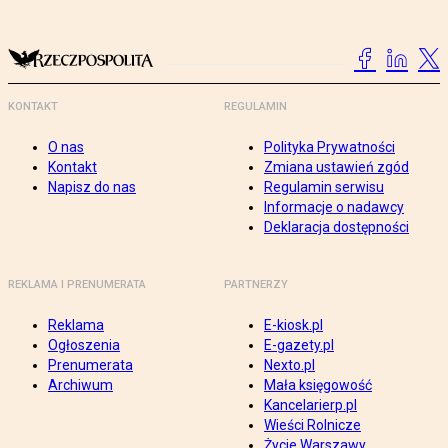
KONTAKT
REGULAMIN
O nas
Polityka Prywatności
Kontakt
Zmiana ustawień zgód
Napisz do nas
Regulamin serwisu
Informacje o nadawcy
Deklaracja dostępności
REKLAMA I PRENUMERATA
PARTNERZY
Reklama
E-kiosk.pl
Ogłoszenia
E-gazety.pl
Prenumerata
Nexto.pl
Archiwum
Mała księgowość
Kancelarierp.pl
Wieści Rolnicze
Życie Warszawy