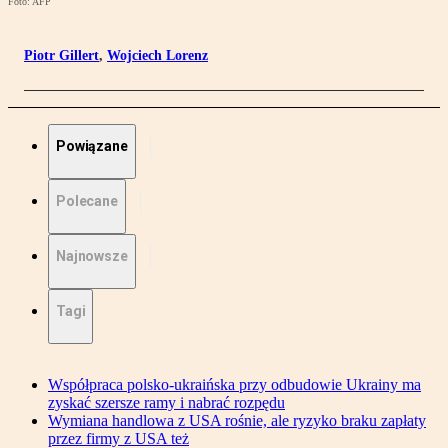
Foto: AFP
Piotr Gillert
,
Wojciech Lorenz
Powiązane
Polecane
Najnowsze
Tagi
Współpraca polsko-ukraińska przy odbudowie Ukrainy ma
zyskać szersze ramy i nabrać rozpędu
Wymiana handlowa z USA rośnie, ale ryzyko braku zapłaty
przez firmy z USA też