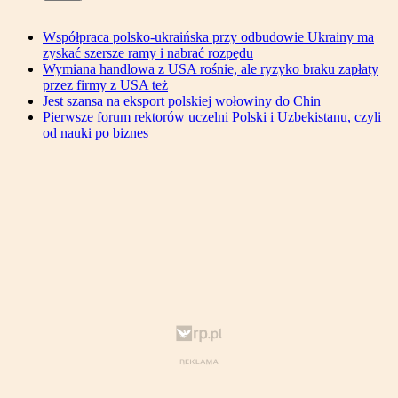
Współpraca polsko-ukraińska przy odbudowie Ukrainy ma
zyskać szersze ramy i nabrać rozpędu
Wymiana handlowa z USA rośnie, ale ryzyko braku zapłaty
przez firmy z USA też
Jest szansa na eksport polskiej wołowiny do Chin
Pierwsze forum rektorów uczelni Polski i Uzbekistanu, czyli
od nauki po biznes