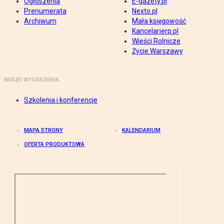
Ogłoszenia
E-gazety.pl
Prenumerata
Nexto.pl
Archiwum
Mała księgowość
Kancelarierp.pl
Wieści Rolnicze
Życie Warszawy
NASZE WYDARZENIA
Szkolenia i konferencje
MAPA STRONY
KALENDARIUM
OFERTA PRODUKTOWA