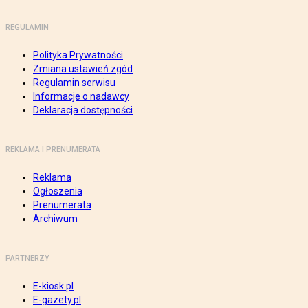
REGULAMIN
Polityka Prywatności
Zmiana ustawień zgód
Regulamin serwisu
Informacje o nadawcy
Deklaracja dostępności
REKLAMA I PRENUMERATA
Reklama
Ogłoszenia
Prenumerata
Archiwum
PARTNERZY
E-kiosk.pl
E-gazety.pl