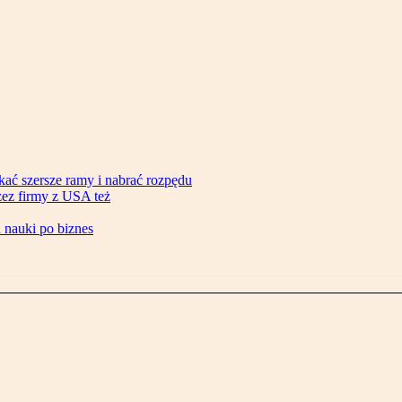
ać szersze ramy i nabrać rozpędu
zez firmy z USA też
d nauki po biznes