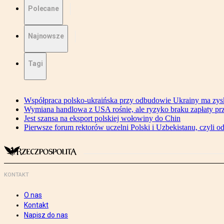
Polecane
Najnowsze
Tagi
Współpraca polsko-ukraińska przy odbudowie Ukrainy ma zysk
Wymiana handlowa z USA rośnie, ale ryzyko braku zapłaty pr
Jest szansa na eksport polskiej wołowiny do Chin
Pierwsze forum rektorów uczelni Polski i Uzbekistanu, czyli o
KONTAKT
O nas
Kontakt
Napisz do nas