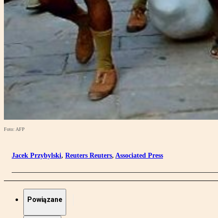
Foto: AFP
Jacek Przybylski
,
Reuters Reuters
,
Associated Press
Powiązane