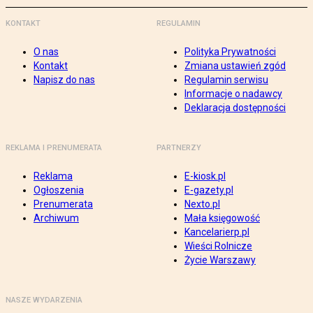
KONTAKT
REGULAMIN
O nas
Polityka Prywatności
Kontakt
Zmiana ustawień zgód
Napisz do nas
Regulamin serwisu
Informacje o nadawcy
Deklaracja dostępności
REKLAMA I PRENUMERATA
PARTNERZY
Reklama
E-kiosk.pl
Ogłoszenia
E-gazety.pl
Prenumerata
Nexto.pl
Archiwum
Mała księgowość
Kancelarierp.pl
Wieści Rolnicze
Życie Warszawy
NASZE WYDARZENIA