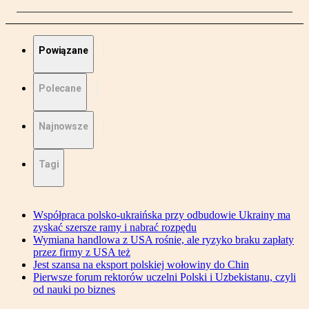
Powiązane
Polecane
Najnowsze
Tagi
Współpraca polsko-ukraińska przy odbudowie Ukrainy ma
zyskać szersze ramy i nabrać rozpędu
Wymiana handlowa z USA rośnie, ale ryzyko braku zapłaty
przez firmy z USA też
Jest szansa na eksport polskiej wołowiny do Chin
Pierwsze forum rektorów uczelni Polski i Uzbekistanu, czyli
od nauki po biznes