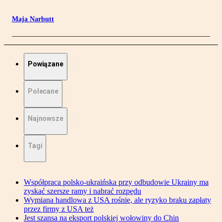
Maja Narbutt
Powiązane
Polecane
Najnowsze
Tagi
Współpraca polsko-ukraińska przy odbudowie Ukrainy ma
zyskać szersze ramy i nabrać rozpędu
Wymiana handlowa z USA rośnie, ale ryzyko braku zapłaty
przez firmy z USA też
Jest szansa na eksport polskiej wołowiny do Chin