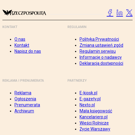
KONTAKT
REGULAMIN
O nas
Polityka Prywatności
Kontakt
Zmiana ustawień zgód
Napisz do nas
Regulamin serwisu
Informacje o nadawcy
Deklaracja dostępności
REKLAMA I PRENUMERATA
PARTNERZY
Reklama
E-kiosk.pl
Ogłoszenia
E-gazety.pl
Prenumerata
Nexto.pl
Archiwum
Mała księgowość
Kancelarierp.pl
Wieści Rolnicze
Życie Warszawy