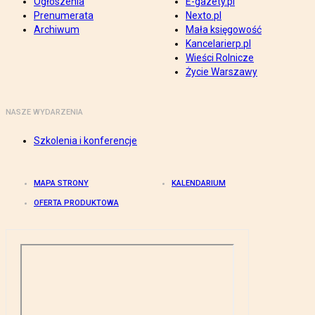
Ogłoszenia
E-gazety.pl
Prenumerata
Nexto.pl
Archiwum
Mała księgowość
Kancelarierp.pl
Wieści Rolnicze
Życie Warszawy
NASZE WYDARZENIA
Szkolenia i konferencje
MAPA STRONY
KALENDARIUM
OFERTA PRODUKTOWA