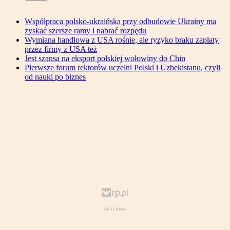
Współpraca polsko-ukraińska przy odbudowie Ukrainy ma
zyskać szersze ramy i nabrać rozpędu
Wymiana handlowa z USA rośnie, ale ryzyko braku zapłaty
przez firmy z USA też
Jest szansa na eksport polskiej wołowiny do Chin
Pierwsze forum rektorów uczelni Polski i Uzbekistanu, czyli
od nauki po biznes