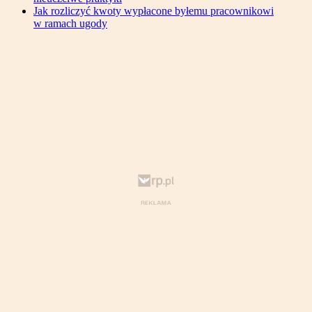
Jak rozliczyć kwoty wypłacone byłemu pracownikowi
w ramach ugody