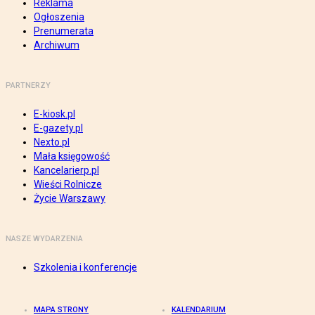
Reklama
Ogłoszenia
Prenumerata
Archiwum
PARTNERZY
E-kiosk.pl
E-gazety.pl
Nexto.pl
Mała księgowość
Kancelarierp.pl
Wieści Rolnicze
Życie Warszawy
NASZE WYDARZENIA
Szkolenia i konferencje
MAPA STRONY
KALENDARIUM