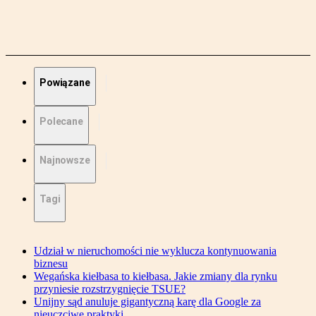
Powiązane
Polecane
Najnowsze
Tagi
Udział w nieruchomości nie wyklucza kontynuowania
biznesu
Wegańska kiełbasa to kiełbasa. Jakie zmiany dla rynku
przyniesie rozstrzygnięcie TSUE?
Unijny sąd anuluje gigantyczną karę dla Google za
nieuczciwe praktyki