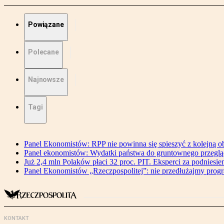
Powiązane
Polecane
Najnowsze
Tagi
Panel Ekonomistów: RPP nie powinna się spieszyć z kolejną o
Panel ekonomistów: Wydatki państwa do gruntownego przegl
Już 2,4 mln Polaków płaci 32 proc. PIT. Eksperci za podniesi
Panel Ekonomistów „Rzeczpospolitej”: nie przedłużajmy pro
KONTAKT