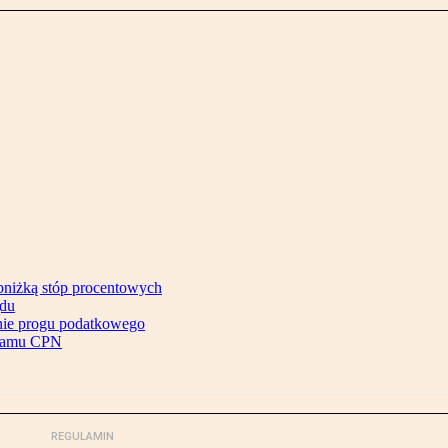
bniżką stóp procentowych
ądu
enie progu podatkowego
gramu CPN
REGULAMIN