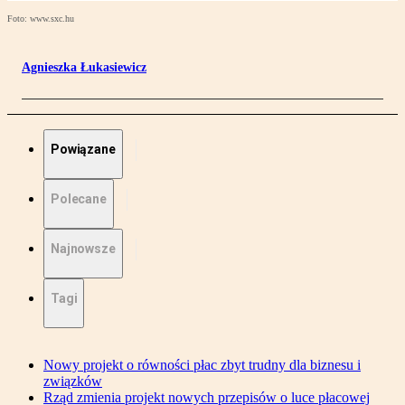
Foto: www.sxc.hu
Agnieszka Łukasiewicz
Powiązane
Polecane
Najnowsze
Tagi
Nowy projekt o równości płac zbyt trudny dla biznesu i
związków
Rząd zmienia projekt nowych przepisów o luce płacowej