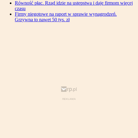
Równość płac. Rząd idzie na ustępstwa i daje firmom więcej
czasu
Firmy niegotowe na raport w sprawie wynagrodzeń.
Grzywna to nawet 50 tys. zł