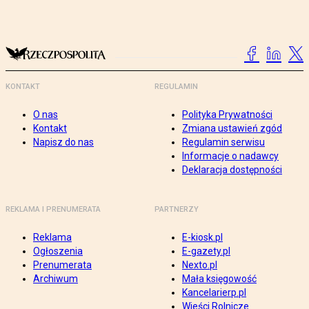
KONTAKT
REGULAMIN
O nas
Polityka Prywatności
Kontakt
Zmiana ustawień zgód
Napisz do nas
Regulamin serwisu
Informacje o nadawcy
Deklaracja dostępności
REKLAMA I PRENUMERATA
PARTNERZY
Reklama
E-kiosk.pl
Ogłoszenia
E-gazety.pl
Prenumerata
Nexto.pl
Archiwum
Mała księgowość
Kancelarierp.pl
Wieści Rolnicze