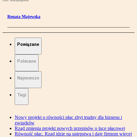
Foto: Rzeczpospolita
Renata Majewska
Powiązane
Polecane
Najnowsze
Tagi
Nowy projekt o równości płac zbyt trudny dla biznesu i
związków
Rząd zmienia projekt nowych przepisów o luce płacowej
Równość płac. Rząd idzie na ustępstwa i daje firmom więcej