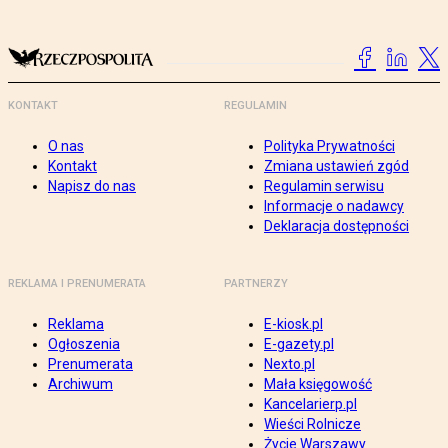
KONTAKT
REGULAMIN
O nas
Polityka Prywatności
Kontakt
Zmiana ustawień zgód
Napisz do nas
Regulamin serwisu
Informacje o nadawcy
Deklaracja dostępności
REKLAMA I PRENUMERATA
PARTNERZY
Reklama
E-kiosk.pl
Ogłoszenia
E-gazety.pl
Prenumerata
Nexto.pl
Archiwum
Mała księgowość
Kancelarierp.pl
Wieści Rolnicze
Życie Warszawy