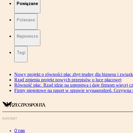
Powiązane
Polecane
Najnowsze
Tagi
Nowy projekt o równości płac zbyt trudny dla biznesu i związ
Rząd zmienia projekt nowych przepisów o luce płacowej
Równość płac. Rząd idzie na ustępstwa i daje firmom więcej c
Firmy niegotowe na raport w sprawie wynagrodzeń. Grzywna to
KONTAKT
O nas