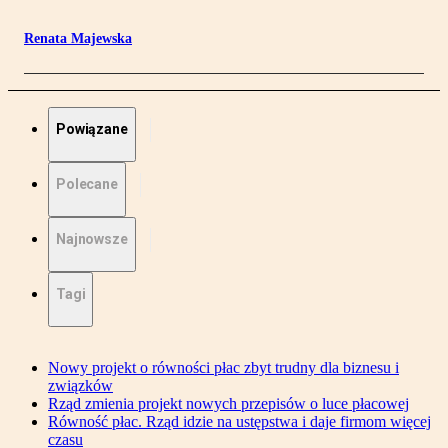
Renata Majewska
Powiązane
Polecane
Najnowsze
Tagi
Nowy projekt o równości płac zbyt trudny dla biznesu i
związków
Rząd zmienia projekt nowych przepisów o luce płacowej
Równość płac. Rząd idzie na ustępstwa i daje firmom więcej
czasu