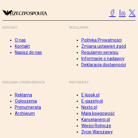
KONTAKT
REGULAMIN
O nas
Polityka Prywatności
Kontakt
Zmiana ustawień zgód
Napisz do nas
Regulamin serwisu
Informacje o nadawcy
Deklaracja dostępności
REKLAMA I PRENUMERATA
PARTNERZY
Reklama
E-kiosk.pl
Ogłoszenia
E-gazety.pl
Prenumerata
Nexto.pl
Archiwum
Mała księgowość
Kancelarierp.pl
Wieści Rolnicze
Życie Warszawy