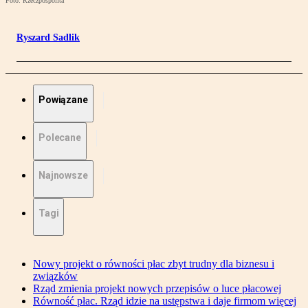
Foto: Rzeczpospolita
Ryszard Sadlik
Powiązane
Polecane
Najnowsze
Tagi
Nowy projekt o równości płac zbyt trudny dla biznesu i
związków
Rząd zmienia projekt nowych przepisów o luce płacowej
Równość płac. Rząd idzie na ustępstwa i daje firmom więcej