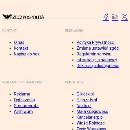
KONTAKT
REGULAMIN
O nas
Polityka Prywatności
Kontakt
Zmiana ustawień zgód
Napisz do nas
Regulamin serwisu
Informacje o nadawcy
Deklaracja dostępności
REKLAMA I PRENUMERATA
PARTNERZY
Reklama
E-kiosk.pl
Ogłoszenia
E-gazety.pl
Prenumerata
Nexto.pl
Archiwum
Mała księgowość
Kancelarierp.pl
Wieści Rolnicze
Życie Warszawy