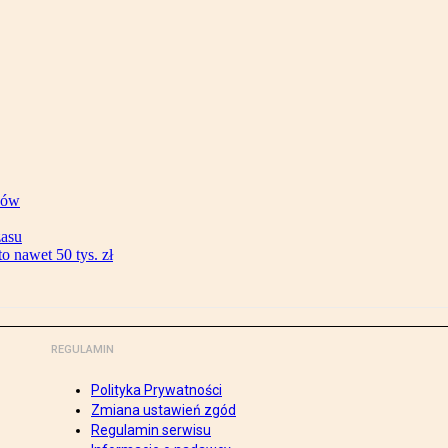
ków
zasu
 nawet 50 tys. zł
REGULAMIN
Polityka Prywatności
Zmiana ustawień zgód
Regulamin serwisu