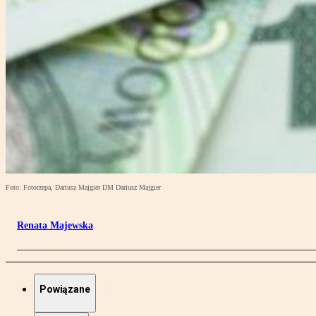
Foto: Fotorzepa, Dariusz Majgier DM Dariusz Majgier
Renata Majewska
Powiązane