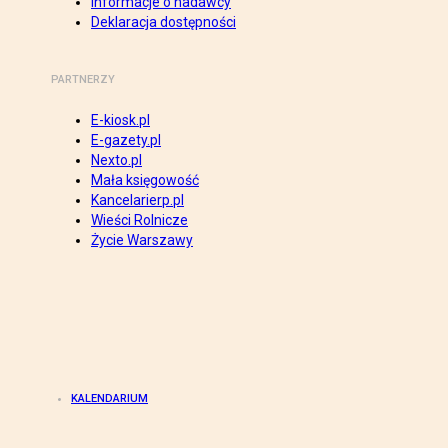
Informacje o nadawcy
Deklaracja dostępności
PARTNERZY
E-kiosk.pl
E-gazety.pl
Nexto.pl
Mała księgowość
Kancelarierp.pl
Wieści Rolnicze
Życie Warszawy
KALENDARIUM