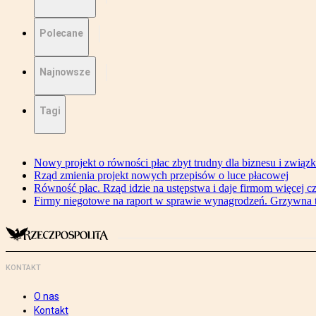
Polecane
Najnowsze
Tagi
Nowy projekt o równości płac zbyt trudny dla biznesu i związ
Rząd zmienia projekt nowych przepisów o luce płacowej
Równość płac. Rząd idzie na ustępstwa i daje firmom więcej c
Firmy niegotowe na raport w sprawie wynagrodzeń. Grzywna to
KONTAKT
O nas
Kontakt