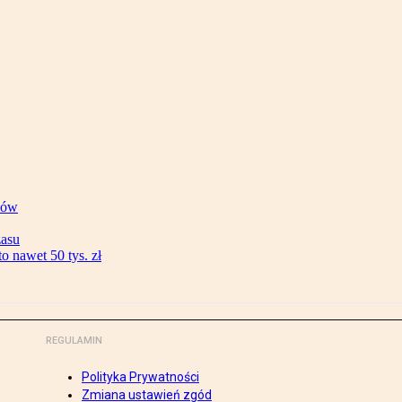
ków
zasu
 nawet 50 tys. zł
REGULAMIN
Polityka Prywatności
Zmiana ustawień zgód