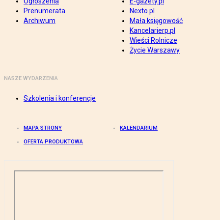
Ogłoszenia
E-gazety.pl
Prenumerata
Nexto.pl
Archiwum
Mała księgowość
Kancelarierp.pl
Wieści Rolnicze
Życie Warszawy
NASZE WYDARZENIA
Szkolenia i konferencje
MAPA STRONY
KALENDARIUM
OFERTA PRODUKTOWA