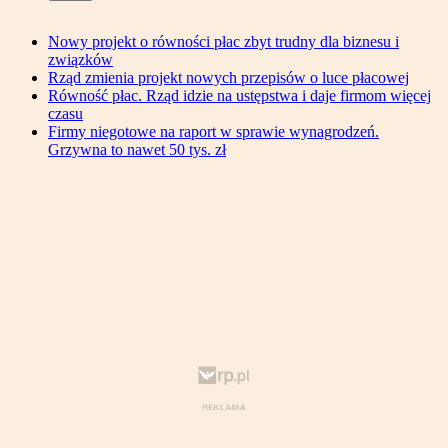
Nowy projekt o równości płac zbyt trudny dla biznesu i
związków
Rząd zmienia projekt nowych przepisów o luce płacowej
Równość płac. Rząd idzie na ustępstwa i daje firmom więcej
czasu
Firmy niegotowe na raport w sprawie wynagrodzeń.
Grzywna to nawet 50 tys. zł