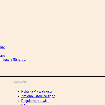
ków
zasu
 nawet 50 tys. zł
REGULAMIN
Polityka Prywatności
Zmiana ustawień zgód
Regulamin serwisu