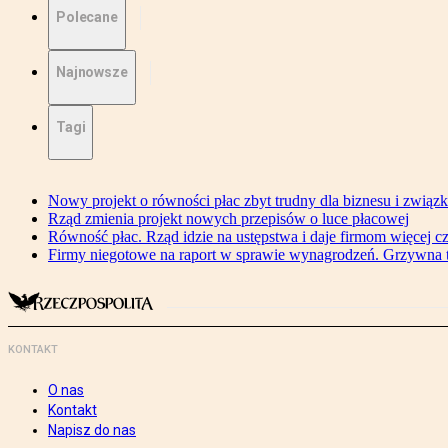
Polecane
Najnowsze
Tagi
Nowy projekt o równości płac zbyt trudny dla biznesu i związ
Rząd zmienia projekt nowych przepisów o luce płacowej
Równość płac. Rząd idzie na ustępstwa i daje firmom więcej c
Firmy niegotowe na raport w sprawie wynagrodzeń. Grzywna to
KONTAKT
O nas
Kontakt
Napisz do nas