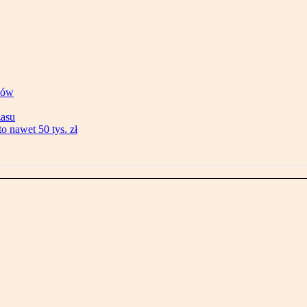
ków
zasu
 nawet 50 tys. zł