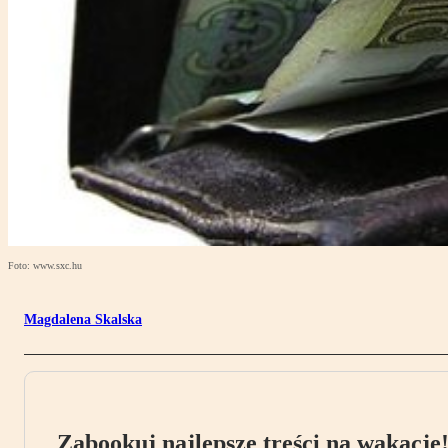
Foto: www.sxc.hu
Magdalena Skalska
Zabookuj najlepsze treści na wakacje