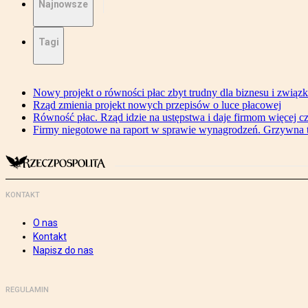
Najnowsze
Tagi
Nowy projekt o równości płac zbyt trudny dla biznesu i związ
Rząd zmienia projekt nowych przepisów o luce płacowej
Równość płac. Rząd idzie na ustępstwa i daje firmom więcej c
Firmy niegotowe na raport w sprawie wynagrodzeń. Grzywna to
KONTAKT
O nas
Kontakt
Napisz do nas
REGULAMIN