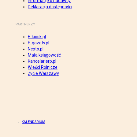
Informacje o nadawcy
Deklaracja dostępności
PARTNERZY
E-kiosk.pl
E-gazety.pl
Nexto.pl
Mała księgowość
Kancelarierp.pl
Wieści Rolnicze
Życie Warszawy
KALENDARIUM