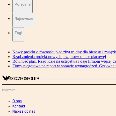
Polecane
Najnowsze
Tagi
Nowy projekt o równości płac zbyt trudny dla biznesu i związ
Rząd zmienia projekt nowych przepisów o luce płacowej
Równość płac. Rząd idzie na ustępstwa i daje firmom więcej c
Firmy niegotowe na raport w sprawie wynagrodzeń. Grzywna to
KONTAKT
O nas
Kontakt
Napisz do nas