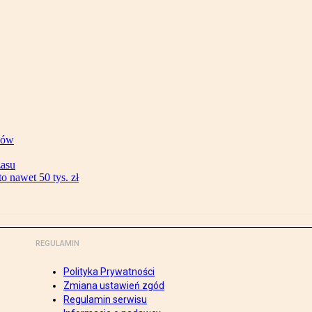
ków
zasu
 nawet 50 tys. zł
REGULAMIN
Polityka Prywatności
Zmiana ustawień zgód
Regulamin serwisu