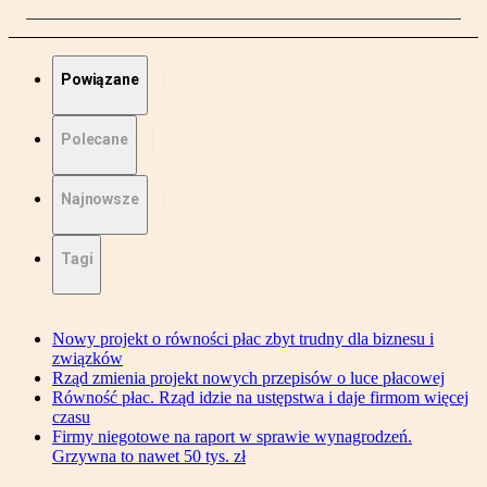
Powiązane
Polecane
Najnowsze
Tagi
Nowy projekt o równości płac zbyt trudny dla biznesu i
związków
Rząd zmienia projekt nowych przepisów o luce płacowej
Równość płac. Rząd idzie na ustępstwa i daje firmom więcej
czasu
Firmy niegotowe na raport w sprawie wynagrodzeń.
Grzywna to nawet 50 tys. zł