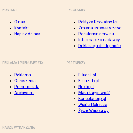
KONTAKT
REGULAMIN
O nas
Polityka Prywatności
Kontakt
Zmiana ustawień zgód
Napisz do nas
Regulamin serwisu
Informacje o nadawcy
Deklaracja dostępności
REKLAMA I PRENUMERATA
PARTNERZY
Reklama
E-kiosk.pl
Ogłoszenia
E-gazety.pl
Prenumerata
Nexto.pl
Archiwum
Mała księgowość
Kancelarierp.pl
Wieści Rolnicze
Życie Warszawy
NASZE WYDARZENIA