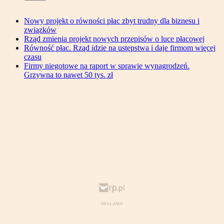
Nowy projekt o równości płac zbyt trudny dla biznesu i
związków
Rząd zmienia projekt nowych przepisów o luce płacowej
Równość płac. Rząd idzie na ustępstwa i daje firmom więcej
czasu
Firmy niegotowe na raport w sprawie wynagrodzeń.
Grzywna to nawet 50 tys. zł