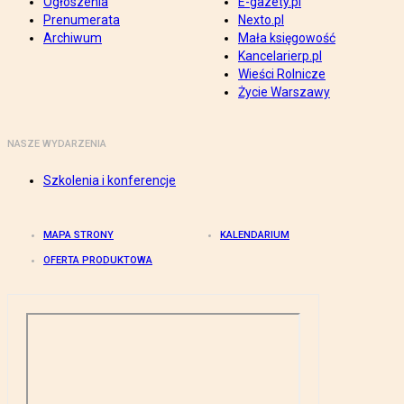
Ogłoszenia
E-gazety.pl
Prenumerata
Nexto.pl
Archiwum
Mała księgowość
Kancelarierp.pl
Wieści Rolnicze
Życie Warszawy
NASZE WYDARZENIA
Szkolenia i konferencje
MAPA STRONY
KALENDARIUM
OFERTA PRODUKTOWA