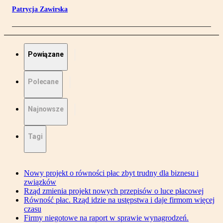
Patrycja Zawirska
Powiązane
Polecane
Najnowsze
Tagi
Nowy projekt o równości płac zbyt trudny dla biznesu i
związków
Rząd zmienia projekt nowych przepisów o luce płacowej
Równość płac. Rząd idzie na ustępstwa i daje firmom więcej
czasu
Firmy niegotowe na raport w sprawie wynagrodzeń.