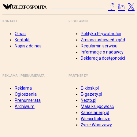
KONTAKT
REGULAMIN
O nas
Polityka Prywatności
Kontakt
Zmiana ustawień zgód
Napisz do nas
Regulamin serwisu
Informacje o nadawcy
Deklaracja dostępności
REKLAMA I PRENUMERATA
PARTNERZY
Reklama
E-kiosk.pl
Ogłoszenia
E-gazety.pl
Prenumerata
Nexto.pl
Archiwum
Mała księgowość
Kancelarierp.pl
Wieści Rolnicze
Życie Warszawy