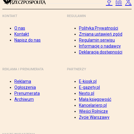
KONTAKT
REGULAMIN
O nas
Polityka Prywatności
Kontakt
Zmiana ustawień zgód
Napisz do nas
Regulamin serwisu
Informacje o nadawcy
Deklaracja dostępności
REKLAMA I PRENUMERATA
PARTNERZY
Reklama
E-kiosk.pl
Ogłoszenia
E-gazety.pl
Prenumerata
Nexto.pl
Archiwum
Mała księgowość
Kancelarierp.pl
Wieści Rolnicze
Życie Warszawy