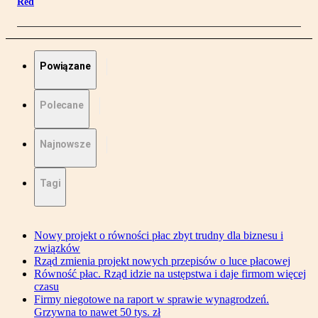
Red
Powiązane
Polecane
Najnowsze
Tagi
Nowy projekt o równości płac zbyt trudny dla biznesu i
związków
Rząd zmienia projekt nowych przepisów o luce płacowej
Równość płac. Rząd idzie na ustępstwa i daje firmom więcej
czasu
Firmy niegotowe na raport w sprawie wynagrodzeń.
Grzywna to nawet 50 tys. zł