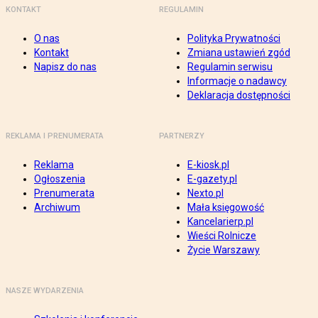
KONTAKT
REGULAMIN
O nas
Polityka Prywatności
Kontakt
Zmiana ustawień zgód
Napisz do nas
Regulamin serwisu
Informacje o nadawcy
Deklaracja dostępności
REKLAMA I PRENUMERATA
PARTNERZY
Reklama
E-kiosk.pl
Ogłoszenia
E-gazety.pl
Prenumerata
Nexto.pl
Archiwum
Mała księgowość
Kancelarierp.pl
Wieści Rolnicze
Życie Warszawy
NASZE WYDARZENIA