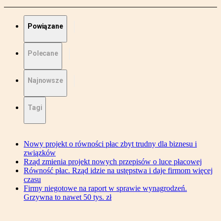
Powiązane
Polecane
Najnowsze
Tagi
Nowy projekt o równości płac zbyt trudny dla biznesu i
związków
Rząd zmienia projekt nowych przepisów o luce płacowej
Równość płac. Rząd idzie na ustępstwa i daje firmom więcej
czasu
Firmy niegotowe na raport w sprawie wynagrodzeń.
Grzywna to nawet 50 tys. zł