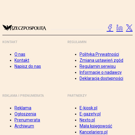
KONTAKT
REGULAMIN
O nas
Polityka Prywatności
Kontakt
Zmiana ustawień zgód
Napisz do nas
Regulamin serwisu
Informacje o nadawcy
Deklaracja dostępności
REKLAMA I PRENUMERATA
PARTNERZY
Reklama
E-kiosk.pl
Ogłoszenia
E-gazety.pl
Prenumerata
Nexto.pl
Archiwum
Mała księgowość
Kancelarierp.pl