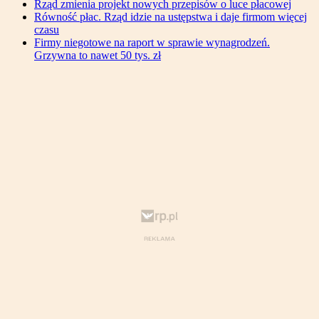
Rząd zmienia projekt nowych przepisów o luce płacowej
Równość płac. Rząd idzie na ustępstwa i daje firmom więcej
czasu
Firmy niegotowe na raport w sprawie wynagrodzeń.
Grzywna to nawet 50 tys. zł