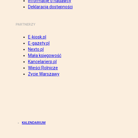
Informacje o nadawcy
Deklaracja dostępności
PARTNERZY
E-kiosk.pl
E-gazety.pl
Nexto.pl
Mała księgowość
Kancelarierp.pl
Wieści Rolnicze
Życie Warszawy
KALENDARIUM