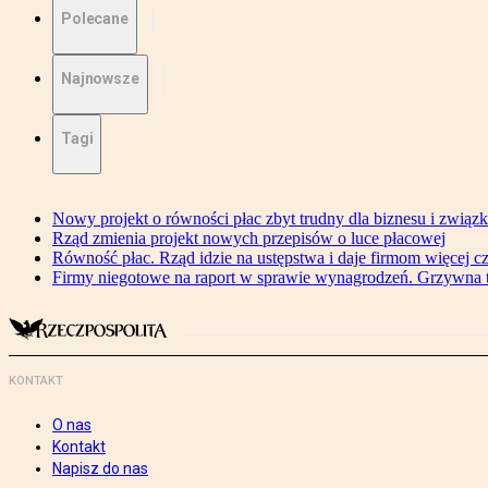
Polecane
Najnowsze
Tagi
Nowy projekt o równości płac zbyt trudny dla biznesu i związ
Rząd zmienia projekt nowych przepisów o luce płacowej
Równość płac. Rząd idzie na ustępstwa i daje firmom więcej c
Firmy niegotowe na raport w sprawie wynagrodzeń. Grzywna to
KONTAKT
O nas
Kontakt
Napisz do nas