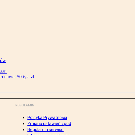
ków
zasu
 nawet 50 tys. zł
REGULAMIN
Polityka Prywatności
Zmiana ustawień zgód
Regulamin serwisu