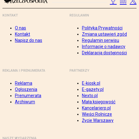
KONTAKT
REGULAMIN
O nas
Polityka Prywatności
Kontakt
Zmiana ustawień zgód
Napisz do nas
Regulamin serwisu
Informacje o nadawcy
Deklaracja dostępności
REKLAMA I PRENUMERATA
PARTNERZY
Reklama
E-kiosk.pl
Ogłoszenia
E-gazety.pl
Prenumerata
Nexto.pl
Archiwum
Mała księgowość
Kancelarierp.pl
Wieści Rolnicze
Życie Warszawy
NASZE WYDARZENIA