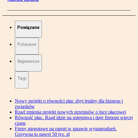
Powiązane
Polecane
Najnowsze
Tagi
Nowy projekt o równości płac zbyt trudny dla biznesu i
związków
Rząd zmienia projekt nowych przepisów o luce płacowej
Równość płac. Rząd idzie na ustępstwa i daje firmom więcej
czasu
Firmy niegotowe na raport w sprawie wynagrodzeń.
Grzywna to nawet 50 tys. zł