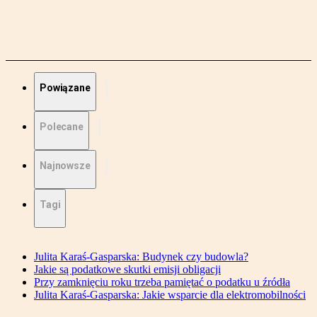
Powiązane
Polecane
Najnowsze
Tagi
Julita Karaś-Gasparska: Budynek czy budowla?
Jakie są podatkowe skutki emisji obligacji
Przy zamknięciu roku trzeba pamiętać o podatku u źródła
Julita Karaś-Gasparska: Jakie wsparcie dla elektromobilności