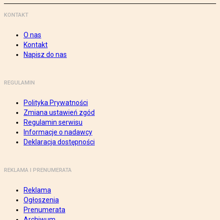
KONTAKT
O nas
Kontakt
Napisz do nas
REGULAMIN
Polityka Prywatności
Zmiana ustawień zgód
Regulamin serwisu
Informacje o nadawcy
Deklaracja dostępności
REKLAMA I PRENUMERATA
Reklama
Ogłoszenia
Prenumerata
Archiwum