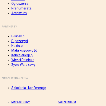
Ogłoszenia
Prenumerata
Archiwum
PARTNERZY
E-kiosk.pl
E-gazety.pl
Nexto.pl
Mała księgowość
Kancelarierp.pl
Wieści Rolnicze
Życie Warszawy
NASZE WYDARZENIA
Szkolenia i konferencje
MAPA STRONY
KALENDARIUM