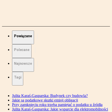
Powiązane
Polecane
Najnowsze
Tagi
Julita Karaś-Gasparska: Budynek czy budowla?
Jakie są podatkowe skutki emisji obligacji
Przy zamknięciu roku trzeba pamiętać o podatku u źródła
Julita Karaś-Gasparska: Jakie wsparcie dla elektromobilności