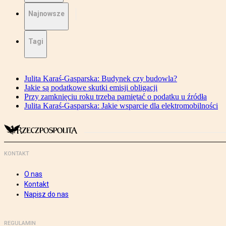
Najnowsze
Tagi
Julita Karaś-Gasparska: Budynek czy budowla?
Jakie są podatkowe skutki emisji obligacji
Przy zamknięciu roku trzeba pamiętać o podatku u źródła
Julita Karaś-Gasparska: Jakie wsparcie dla elektromobilności
KONTAKT
O nas
Kontakt
Napisz do nas
REGULAMIN