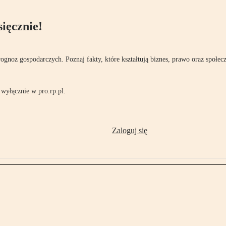
ięcznie!
rognoz gospodarczych. Poznaj fakty, które kształtują biznes, prawo oraz społec
wyłącznie w pro.rp.pl.
Zaloguj się