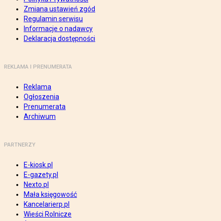
Zmiana ustawień zgód
Regulamin serwisu
Informacje o nadawcy
Deklaracja dostępności
REKLAMA I PRENUMERATA
Reklama
Ogłoszenia
Prenumerata
Archiwum
PARTNERZY
E-kiosk.pl
E-gazety.pl
Nexto.pl
Mała księgowość
Kancelarierp.pl
Wieści Rolnicze