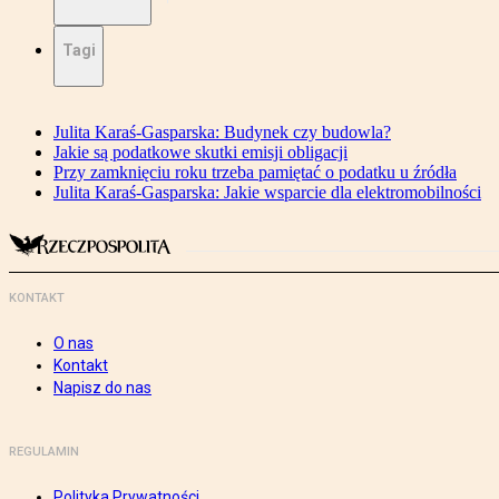
Tagi
Julita Karaś-Gasparska: Budynek czy budowla?
Jakie są podatkowe skutki emisji obligacji
Przy zamknięciu roku trzeba pamiętać o podatku u źródła
Julita Karaś-Gasparska: Jakie wsparcie dla elektromobilności
KONTAKT
O nas
Kontakt
Napisz do nas
REGULAMIN
Polityka Prywatności