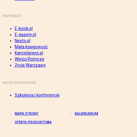
PARTNERZY
E-kiosk.pl
E-gazety.pl
Nexto.pl
Mała księgowość
Kancelarierp.pl
Wieści Rolnicze
Życie Warszawy
NASZE WYDARZENIA
Szkolenia i konferencje
MAPA STRONY
KALENDARIUM
OFERTA PRODUKTOWA