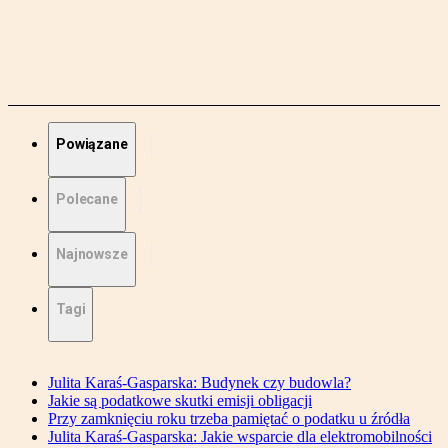
Powiązane
Polecane
Najnowsze
Tagi
Julita Karaś-Gasparska: Budynek czy budowla?
Jakie są podatkowe skutki emisji obligacji
Przy zamknięciu roku trzeba pamiętać o podatku u źródła
Julita Karaś-Gasparska: Jakie wsparcie dla elektromobilności