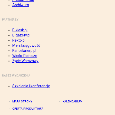
Archiwum
PARTNERZY
E-kiosk.pl
E-gazety.pl
Nexto.pl
Mała księgowość
Kancelarierp.pl
Wieści Rolnicze
Życie Warszawy
NASZE WYDARZENIA
Szkolenia i konferencje
MAPA STRONY
KALENDARIUM
OFERTA PRODUKTOWA