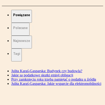
Powiązane
Polecane
Najnowsze
Tagi
Julita Karaś-Gasparska: Budynek czy budowla?
Jakie są podatkowe skutki emisji obligacji
Przy zamknięciu roku trzeba pamiętać o podatku u źródła
Julita Karaś-Gasparska: Jakie wsparcie dla elektromobilności