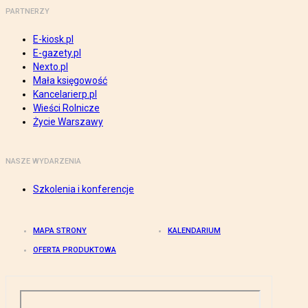
PARTNERZY
E-kiosk.pl
E-gazety.pl
Nexto.pl
Mała księgowość
Kancelarierp.pl
Wieści Rolnicze
Życie Warszawy
NASZE WYDARZENIA
Szkolenia i konferencje
MAPA STRONY
KALENDARIUM
OFERTA PRODUKTOWA