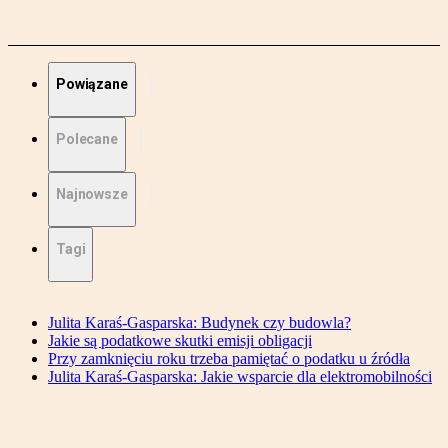
Powiązane
Polecane
Najnowsze
Tagi
Julita Karaś-Gasparska: Budynek czy budowla?
Jakie są podatkowe skutki emisji obligacji
Przy zamknięciu roku trzeba pamiętać o podatku u źródła
Julita Karaś-Gasparska: Jakie wsparcie dla elektromobilności