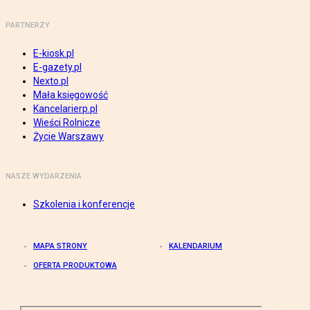
PARTNERZY
E-kiosk.pl
E-gazety.pl
Nexto.pl
Mała księgowość
Kancelarierp.pl
Wieści Rolnicze
Życie Warszawy
NASZE WYDARZENIA
Szkolenia i konferencje
MAPA STRONY
KALENDARIUM
OFERTA PRODUKTOWA