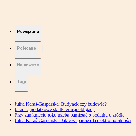
Powiązane
Polecane
Najnowsze
Tagi
Julita Karaś-Gasparska: Budynek czy budowla?
Jakie są podatkowe skutki emisji obligacji
Przy zamknięciu roku trzeba pamiętać o podatku u źródła
Julita Karaś-Gasparska: Jakie wsparcie dla elektromobilności