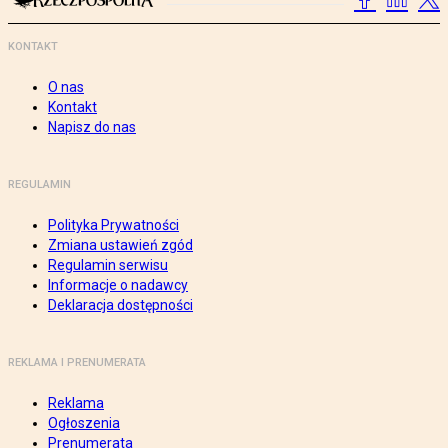
KONTAKT
O nas
Kontakt
Napisz do nas
REGULAMIN
Polityka Prywatności
Zmiana ustawień zgód
Regulamin serwisu
Informacje o nadawcy
Deklaracja dostępności
REKLAMA I PRENUMERATA
Reklama
Ogłoszenia
Prenumerata