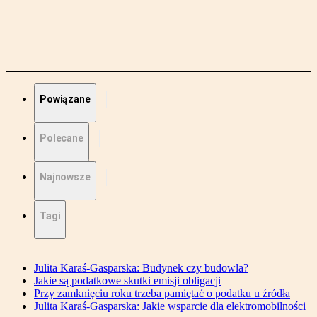
Powiązane
Polecane
Najnowsze
Tagi
Julita Karaś-Gasparska: Budynek czy budowla?
Jakie są podatkowe skutki emisji obligacji
Przy zamknięciu roku trzeba pamiętać o podatku u źródła
Julita Karaś-Gasparska: Jakie wsparcie dla elektromobilności