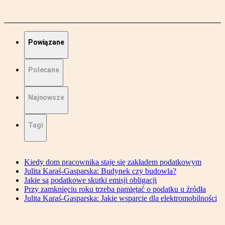
Powiązane
Polecane
Najnowsze
Tagi
Kiedy dom pracownika staje się zakładem podatkowym
Julita Karaś-Gasparska: Budynek czy budowla?
Jakie są podatkowe skutki emisji obligacji
Przy zamknięciu roku trzeba pamiętać o podatku u źródła
Julita Karaś-Gasparska: Jakie wsparcie dla elektromobilności