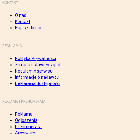
KONTAKT
O nas
Kontakt
Napisz do nas
REGULAMIN
Polityka Prywatności
Zmiana ustawień zgód
Regulamin serwisu
Informacje o nadawcy
Deklaracja dostępności
REKLAMA I PRENUMERATA
Reklama
Ogłoszenia
Prenumerata
Archiwum