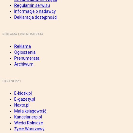
Regulamin serwisu
Informacje o nadawcy
Deklaracja dostępności
REKLAMA I PRENUMERATA
Reklama
Ogłoszenia
Prenumerata
Archiwum
PARTNERZY
E-kiosk.pl
E-gazety.pl
Nexto.pl
Mała księgowość
Kancelarierp.pl
Wieści Rolnicze
Życie Warszawy