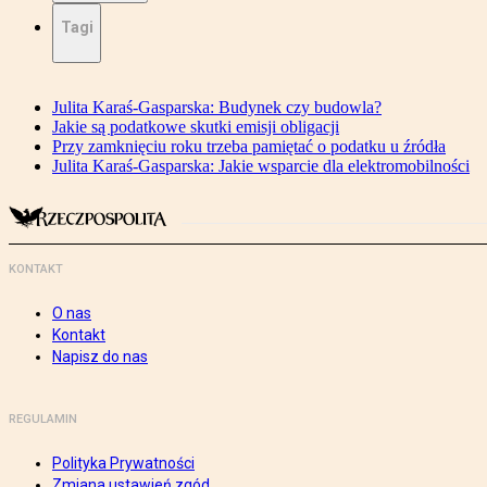
Tagi
Julita Karaś-Gasparska: Budynek czy budowla?
Jakie są podatkowe skutki emisji obligacji
Przy zamknięciu roku trzeba pamiętać o podatku u źródła
Julita Karaś-Gasparska: Jakie wsparcie dla elektromobilności
KONTAKT
O nas
Kontakt
Napisz do nas
REGULAMIN
Polityka Prywatności
Zmiana ustawień zgód