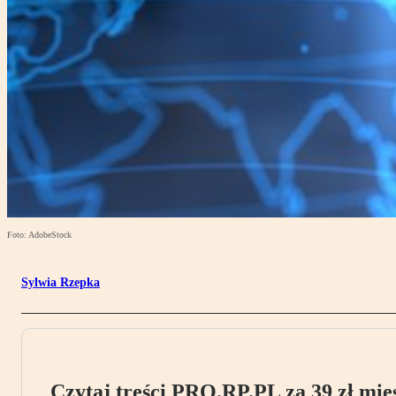
Foto: AdobeStock
Sylwia Rzepka
Czytaj treści PRO.RP.PL za 39 zł mies