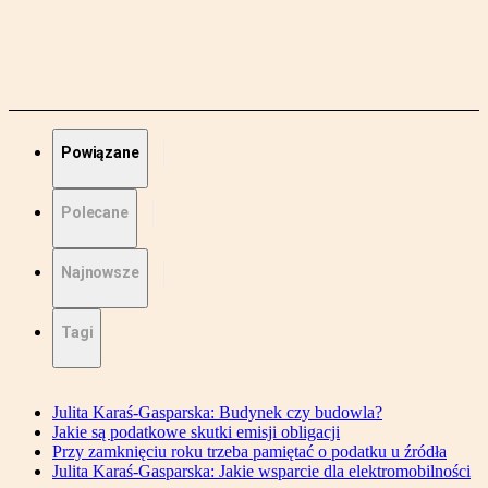
Powiązane
Polecane
Najnowsze
Tagi
Julita Karaś-Gasparska: Budynek czy budowla?
Jakie są podatkowe skutki emisji obligacji
Przy zamknięciu roku trzeba pamiętać o podatku u źródła
Julita Karaś-Gasparska: Jakie wsparcie dla elektromobilności