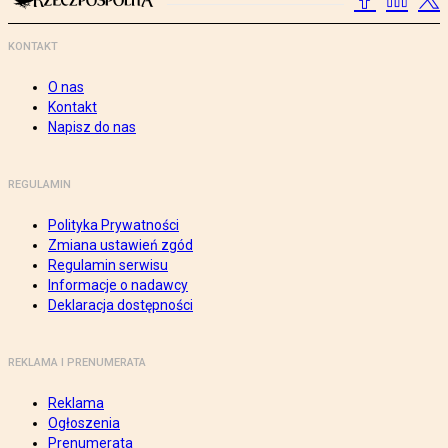
KONTAKT
O nas
Kontakt
Napisz do nas
REGULAMIN
Polityka Prywatności
Zmiana ustawień zgód
Regulamin serwisu
Informacje o nadawcy
Deklaracja dostępności
REKLAMA I PRENUMERATA
Reklama
Ogłoszenia
Prenumerata