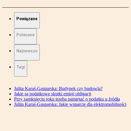
Powiązane
Polecane
Najnowsze
Tagi
Julita Karaś-Gasparska: Budynek czy budowla?
Jakie są podatkowe skutki emisji obligacji
Przy zamknięciu roku trzeba pamiętać o podatku u źródła
Julita Karaś-Gasparska: Jakie wsparcie dla elektromobilności