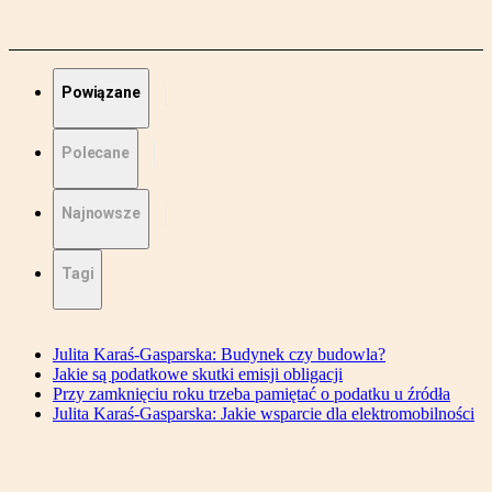
Powiązane
Polecane
Najnowsze
Tagi
Julita Karaś-Gasparska: Budynek czy budowla?
Jakie są podatkowe skutki emisji obligacji
Przy zamknięciu roku trzeba pamiętać o podatku u źródła
Julita Karaś-Gasparska: Jakie wsparcie dla elektromobilności