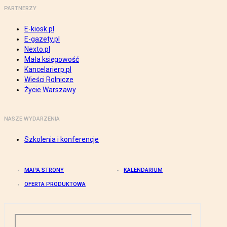
PARTNERZY
E-kiosk.pl
E-gazety.pl
Nexto.pl
Mała księgowość
Kancelarierp.pl
Wieści Rolnicze
Życie Warszawy
NASZE WYDARZENIA
Szkolenia i konferencje
MAPA STRONY
KALENDARIUM
OFERTA PRODUKTOWA