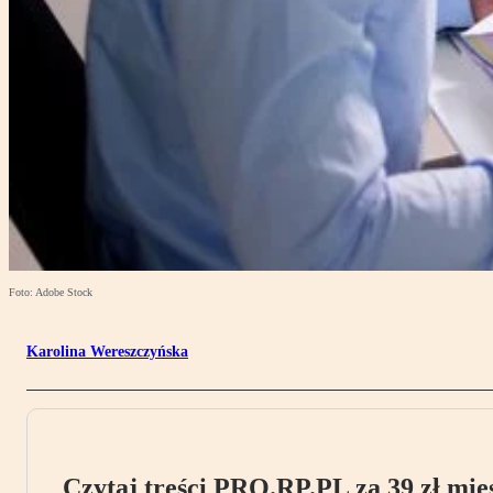
Foto: Adobe Stock
Karolina Wereszczyńska
Czytaj treści PRO.RP.PL za 39 zł mies