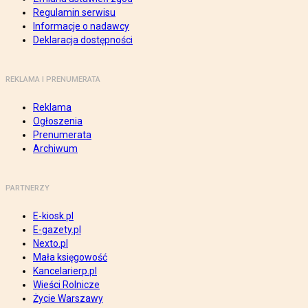
Regulamin serwisu
Informacje o nadawcy
Deklaracja dostępności
REKLAMA I PRENUMERATA
Reklama
Ogłoszenia
Prenumerata
Archiwum
PARTNERZY
E-kiosk.pl
E-gazety.pl
Nexto.pl
Mała księgowość
Kancelarierp.pl
Wieści Rolnicze
Życie Warszawy