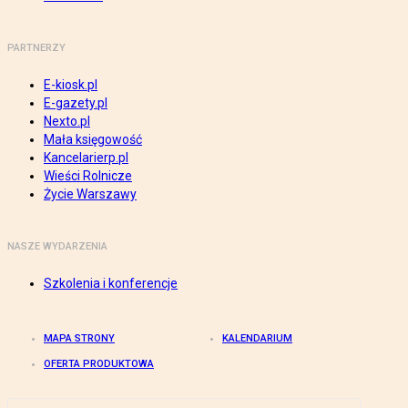
PARTNERZY
E-kiosk.pl
E-gazety.pl
Nexto.pl
Mała księgowość
Kancelarierp.pl
Wieści Rolnicze
Życie Warszawy
NASZE WYDARZENIA
Szkolenia i konferencje
MAPA STRONY
KALENDARIUM
OFERTA PRODUKTOWA