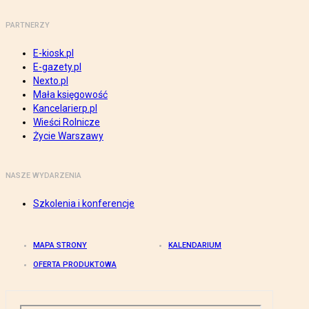
PARTNERZY
E-kiosk.pl
E-gazety.pl
Nexto.pl
Mała księgowość
Kancelarierp.pl
Wieści Rolnicze
Życie Warszawy
NASZE WYDARZENIA
Szkolenia i konferencje
MAPA STRONY
KALENDARIUM
OFERTA PRODUKTOWA