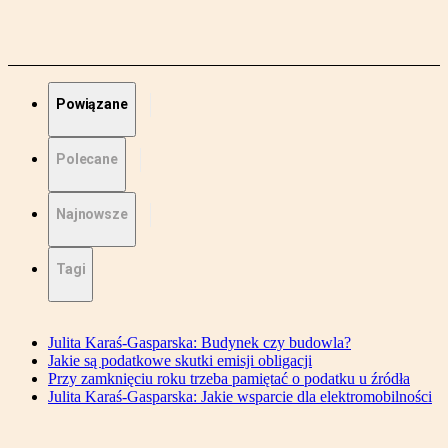
Powiązane
Polecane
Najnowsze
Tagi
Julita Karaś-Gasparska: Budynek czy budowla?
Jakie są podatkowe skutki emisji obligacji
Przy zamknięciu roku trzeba pamiętać o podatku u źródła
Julita Karaś-Gasparska: Jakie wsparcie dla elektromobilności