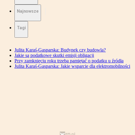
Najnowsze
Tagi
Julita Karaś-Gasparska: Budynek czy budowla?
Jakie są podatkowe skutki emisji obligacji
Przy zamknięciu roku trzeba pamiętać o podatku u źródła
Julita Karaś-Gasparska: Jakie wsparcie dla elektromobilności