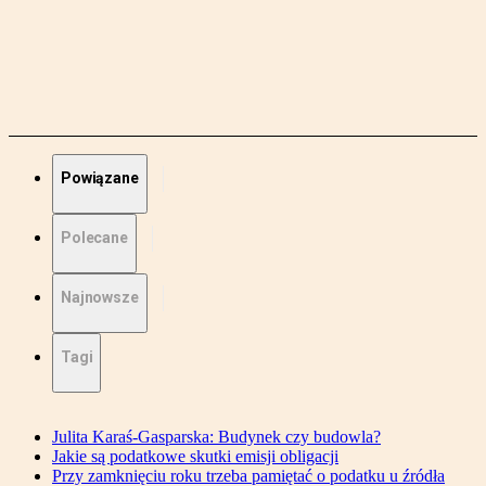
Powiązane
Polecane
Najnowsze
Tagi
Julita Karaś-Gasparska: Budynek czy budowla?
Jakie są podatkowe skutki emisji obligacji
Przy zamknięciu roku trzeba pamiętać o podatku u źródła