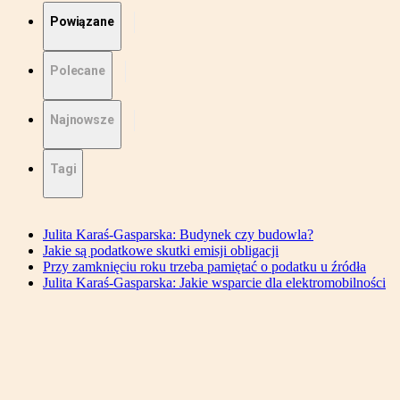
Powiązane
Polecane
Najnowsze
Tagi
Julita Karaś-Gasparska: Budynek czy budowla?
Jakie są podatkowe skutki emisji obligacji
Przy zamknięciu roku trzeba pamiętać o podatku u źródła
Julita Karaś-Gasparska: Jakie wsparcie dla elektromobilności