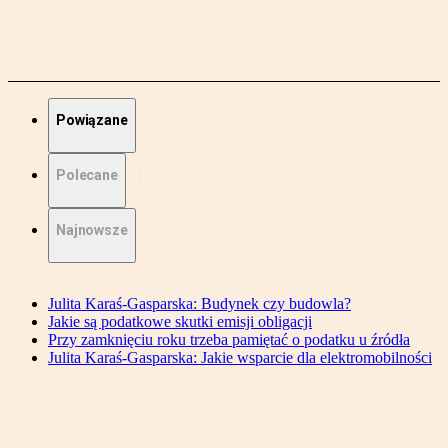
Powiązane
Polecane
Najnowsze
Julita Karaś-Gasparska: Budynek czy budowla?
Jakie są podatkowe skutki emisji obligacji
Przy zamknięciu roku trzeba pamiętać o podatku u źródła
Julita Karaś-Gasparska: Jakie wsparcie dla elektromobilności